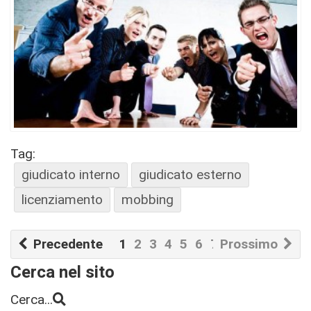
Tag:
giudicato interno
giudicato esterno
licenziamento
mobbing
Precedente
1
2
3
4
5
6
7
Prossimo
8
9
10
Cerca nel sito
Cerca...