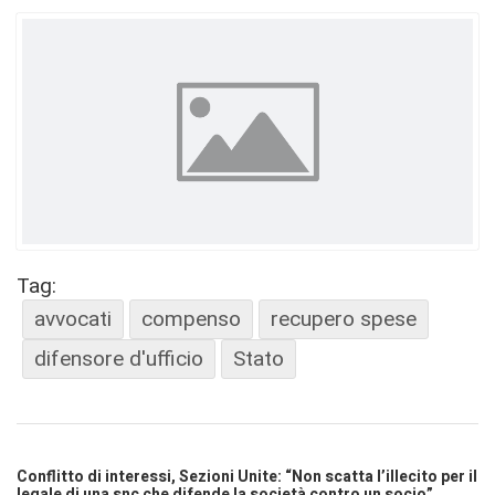
Tag:
avvocati
compenso
recupero spese
difensore d'ufficio
Stato
Conflitto di interessi, Sezioni Unite: “Non scatta l’illecito per il
legale di una snc che difende la società contro un socio”