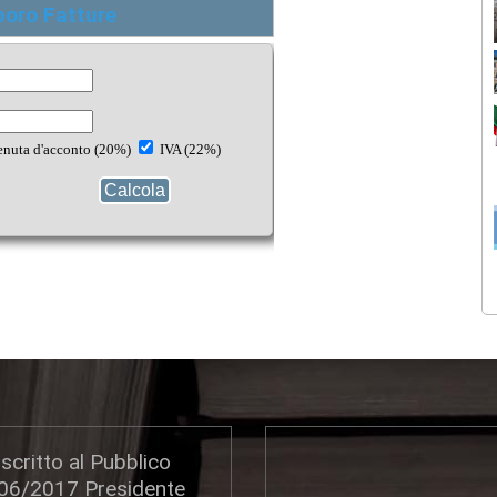
poro Fatture
scritto al Pubblico
306/2017 Presidente