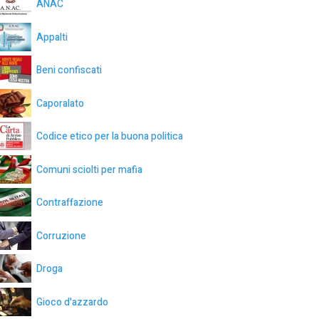
ANAC
Appalti
Beni confiscati
Caporalato
Codice etico per la buona politica
Comuni sciolti per mafia
Contraffazione
Corruzione
Droga
Gioco d'azzardo