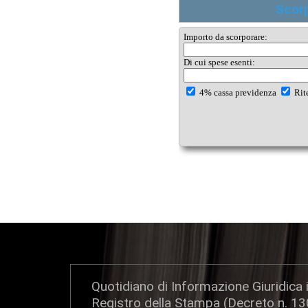
Scor
Quotidiano di Informazione Giuridica i
Registro della Stampa (Decreto n. 1