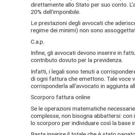
direttamente allo Stato per suo conto. L'
20% dell'imponibile.
Le prestazioni degli avvocati che aderisco
regime dei minimi) non sono assoggettat
C.a.p.
Infine, gli avvocati devono inserire in fattu
contributo dovuto per la previdenza.
Infatti, i legali sono tenuti a corrisponde
di ogni fattura che emettono. Tale voce va
corrisponderla all'avvocato in aggiunta al
Scorporo fattura online
Se le operazioni matematiche necessari
complesse, non bisogna abbattersi: con il
lo scorporo per individuare così la base i
Basta inserire il totale che è stato pagato