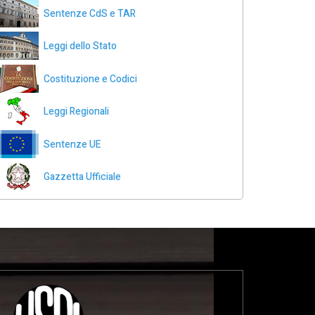
Sentenze CdS e TAR
Leggi dello Stato
Costituzione e Codici
Leggi Regionali
Sentenze UE
Gazzetta Ufficiale