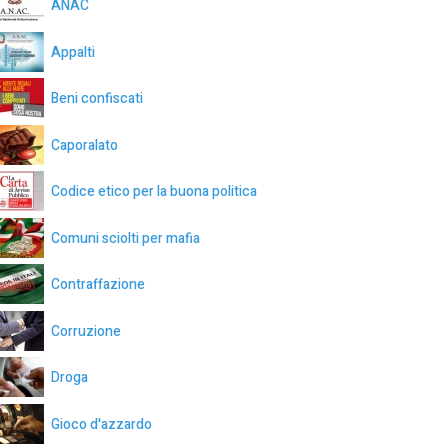
ANAC
Appalti
Beni confiscati
Caporalato
Codice etico per la buona politica
Comuni sciolti per mafia
Contraffazione
Corruzione
Droga
Gioco d'azzardo