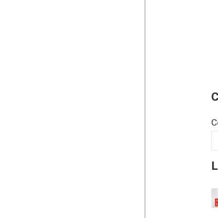
C
C
L