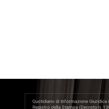
Quotidiano di Informazione Giuridica i
Registro della Stampa (Decreto n. 1