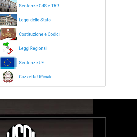
Sentenze CdS e TAR
Leggi dello Stato
Costituzione e Codici
Leggi Regionali
Sentenze UE
Gazzetta Ufficiale