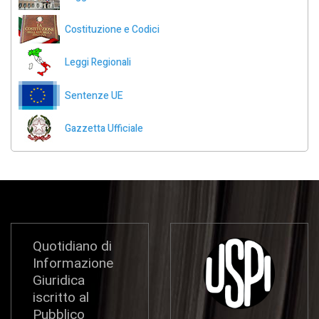
Costituzione e Codici
Leggi Regionali
Sentenze UE
Gazzetta Ufficiale
Quotidiano di
Informazione
Giuridica
iscritto al
Pubblico