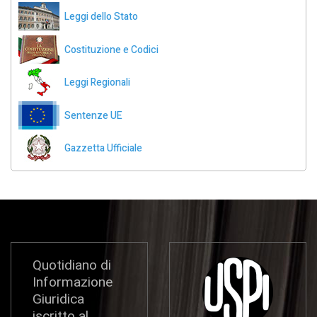
Leggi dello Stato
Costituzione e Codici
Leggi Regionali
Sentenze UE
Gazzetta Ufficiale
Quotidiano di
Informazione
Giuridica
iscritto al