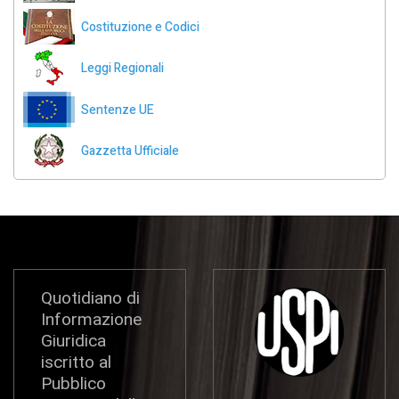
Costituzione e Codici
Leggi Regionali
Sentenze UE
Gazzetta Ufficiale
Quotidiano di
Informazione
Giuridica
iscritto al
Pubblico