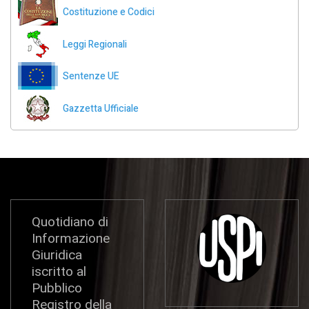
Costituzione e Codici
Leggi Regionali
Sentenze UE
Gazzetta Ufficiale
Quotidiano di
Informazione
Giuridica
iscritto al
Pubblico
Registro della