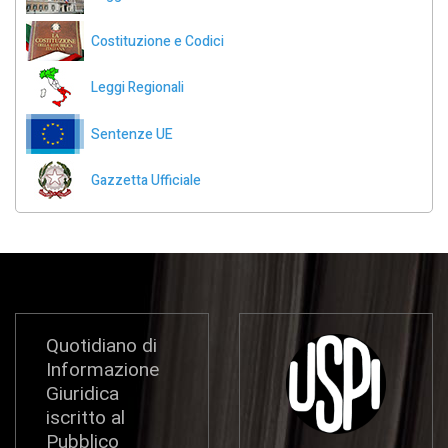
Costituzione e Codici
Leggi Regionali
Sentenze UE
Gazzetta Ufficiale
Quotidiano di
Informazione
Giuridica
iscritto al
Pubblico