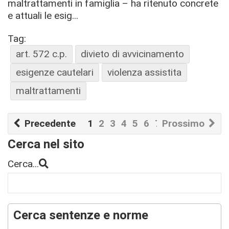
maltrattamenti in famiglia – ha ritenuto concrete
e attuali le esig...
Tag:
art. 572 c.p.
divieto di avvicinamento
esigenze cautelari
violenza assistita
maltrattamenti
Precedente
1
2
3
4
5
6
7
Prossimo
8
9
10
Cerca nel sito
Cerca...
Cerca sentenze e norme