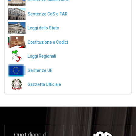
Sentenze CdS e TAR
Leggi dello Stato
Costituzione e Codici
Leggi Regionali
Sentenze UE
Gazzetta Ufficiale
Quotidiano di