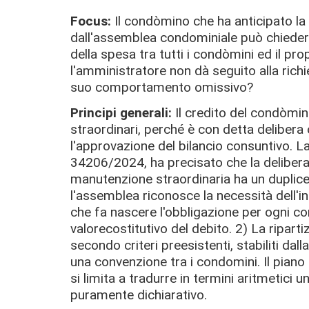
Focus:
Il condòmino che ha anticipato la 
dall'assemblea condominiale può chiedere
della spesa tra tutti i condòmini ed il pr
l'amministratore non dà seguito alla richi
suo comportamento omissivo?
Principi generali:
Il credito del condòmin
straordinari, perché è con detta deliber
l'approvazione del bilancio consuntivo.
La
34206/2024, ha precisato che la deliber
manutenzione straordinaria ha un duplic
l'assemblea riconosce la necessità dell'in
che fa nascere l'obbligazione per ogni co
valore
costitutivo
del debito. 2)
La riparti
secondo criteri preesistenti, stabiliti dalla
una convenzione tra i condomini. Il piano 
si limita a tradurre in termini aritmetici 
puramente
dichiarativo
.