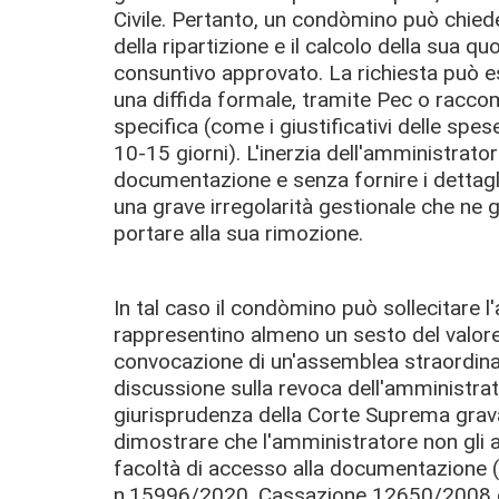
Civile.
Pertanto, un condòmino può chied
della ripartizione e il calcolo della sua qu
consuntivo approvato.
La richiesta può es
una diffida formale, tramite Pec o racc
specifica (come i giustificativi delle spe
10-15 giorni).
L
'inerzia dell'amministrator
documentazione
e senza fornire i dettag
una grave irregolarità gestionale che ne g
portare alla sua rimozione.
In tal caso
il condòmino può sollecitare 
rappresentino almeno un sesto del valore d
convocazione di un'assemblea straordinari
discussione sulla revoca dell'amministrato
giurisprudenza della Corte Suprema
grav
dimostrare che l'amministratore non gli 
facoltà di accesso alla documentazione (
n.15996/2020,
Cassazione 12650/2008 