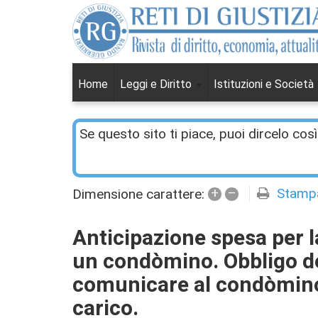
Home
Leggi e Diritto
Istituzioni e Società
Se questo sito ti piace, puoi dircelo così
+
–
Stamp
Dimensione carattere:
Anticipazione spesa per la
un condòmino. Obbligo de
comunicare al condòmino 
carico.