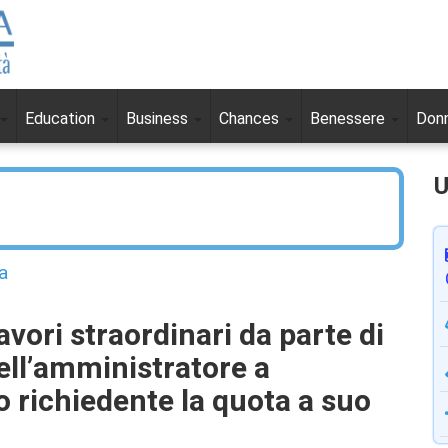
Education
Business
Chances
Benessere
Don
U
a
vori straordinari da parte di
ll’amministratore a
richiedente la quota a suo