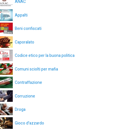
ANAC
Appalti
Beni confiscati
Caporalato
Codice etico per la buona politica
Comuni sciolti per mafia
Contraffazione
Corruzione
Droga
Gioco d'azzardo