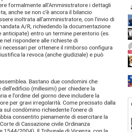
ere formalmente all'Amministratore
i dettagli
ota, anche se non c'è ancora il bilancio
sere inoltrata all'amministratore, con l'invio di
omandata A/R,
richiedendo la documentazione
se anticipate) entro un termine perentorio (es.
e nel rispondere alle richieste di
li necessari per ottenere il rimborso
configura
iustifica la revoca (anche giudiziale) e può
l'assemblea.
Bastano due condomini che
ell'edificio (millesimi) per chiedere la
a e l'ordine del giorno deve includere la
re per gravi irregolarità.
Come precisato dalla
a sul condòmino richiedente l'onere di
abbia consentito pienamente di esercitare la
Corte di Cassazione civile Ordinanza
e 1544/2004).
Il Tribunale di Vicenza, con la