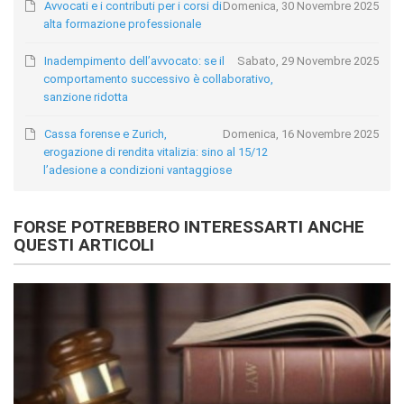
Avvocati e i contributi per i corsi di
Domenica, 30 Novembre 2025
alta formazione professionale
Inadempimento dell’avvocato: se il
Sabato, 29 Novembre 2025
comportamento successivo è collaborativo,
sanzione ridotta
Cassa forense e Zurich,
Domenica, 16 Novembre 2025
erogazione di rendita vitalizia: sino al 15/12
l’adesione a condizioni vantaggiose
FORSE POTREBBERO INTERESSARTI ANCHE
QUESTI ARTICOLI