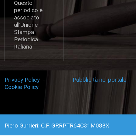
Questo
periodico è
associato
all’Unione
Stampa
Periodica
Italiana
Privacy Policy
-
Pubblicità nel portale
Cookie Policy
Piero Gurrieri: C.F. GRRPTR64C31M088X