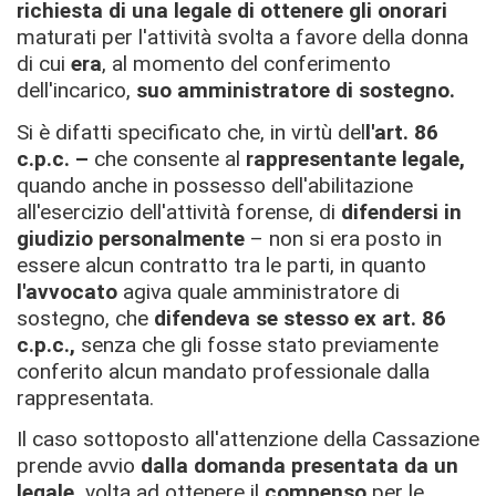
richiesta di una legale
di ottenere gli onorari
maturati per l'attività svolta a favore della donna
di cui
era
, al momento del conferimento
dell'incarico,
suo
amministratore di sostegno.
Si è difatti specificato che, in virtù del
l'art. 86
c.p.c. –
che consente al
rappresentante legale,
quando anche in possesso dell'abilitazione
all'esercizio dell'attività forense, di
difendersi in
giudizio personalmente
– non si era posto in
essere alcun contratto tra le parti, in quanto
l'avv
ocato
agiva quale amministratore di
sostegno, che
difendeva se stess
o
ex art. 86
c.p.c.,
senza che gli fosse stato previamente
conferito alcun mandato professionale dalla
rappresentata.
Il caso sottoposto all'attenzione della Cassazione
prende avvio
dalla domanda presentata da un
legale,
volta ad ottenere il
compenso
per le