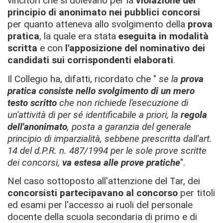
vincitori che si dolevano per la
violazione del
principio di anonimato nei pubblici concorsi
per quanto atteneva allo svolgimento della
prova
pratica
, la quale era stata
eseguita in modalità
scritta
e con
l'apposizione del nominativo dei
candidati sui corrispondenti elaborati
.
Il Collegio ha, difatti, ricordato che "
se la
prova
pratica consiste nello svolgimento di un mero
testo scritto
che non richiede l'esecuzione di
un'attività di per sé identificabile a priori, la
regola
dell'anonimato
, posta a garanzia del generale
principio di imparzialità, sebbene prescritta dall'art.
14 del d.P.R. n. 487/1994 per le sole prove scritte
dei concorsi,
va estesa alle prove pratiche
".
Nel caso sottoposto all'attenzione del Tar, dei
concorsisti partecipavano
al concorso
per titoli
ed esami per l'accesso ai ruoli del personale
docente della scuola secondaria di primo e di